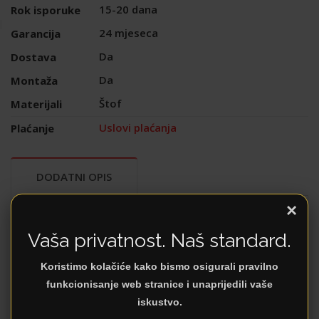
15-20 dana
Rok isporuke
24 mjeseca
Garancija
Da
Dostava
Da
Montaža
Štof
Materijali
Uslovi plaćanja
Plaćanje
DODATNI OPIS
×
Infinity I1
je elegantna ugaona garnitura
Vaša privatnost. Naš standard.
dizajnirana za one koji cijene udobnost i
sofisticiran izgled. Njen pomični naslon pruža
Koristimo kolačiće kako bismo osigurali pravilno
fleksibilnost, omogućavajući dodatni prostor
funkcionisanje web stranice i unaprijedili vaše
kada je potrebno, što je čini savršenim rešenjem
iskustvo.
za dinamičan način života.