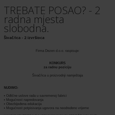
TREBATE POSAO? - 2
radna mjesta
slobodna.
Šivač/ica - 2 izvršioca
Firma Dezen d.o.o. raspisuje:
KONKURS
za radnu poziciju
Šivač/ica u proizvodnji namještaja
NUDIMO:
• Odlične uslove rada u savremenoj fabrici
• Mogućnost napredovanja
• Obezbijeđena edukacija
• Mogućnost potpisivanja ugovora na neodređeno vrijeme