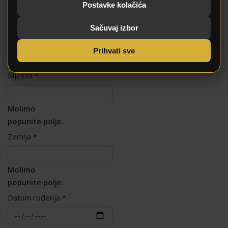
Postavke kolačića
Adresa
*
Sačuvaj izbor
Molimo
Prihvati sve
popunite polje.
Mjesto
*
Molimo
popunite polje.
Zemlja
*
Molimo
popunite polje.
Datum rođenja
*