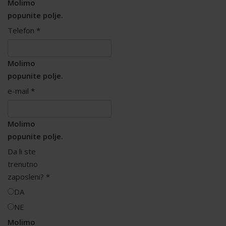
Molimo
popunite polje.
Telefon
*
Molimo
popunite polje.
e-mail
*
Molimo
popunite polje.
Da li ste
trenutno
zaposleni?
*
DA
NE
Molimo