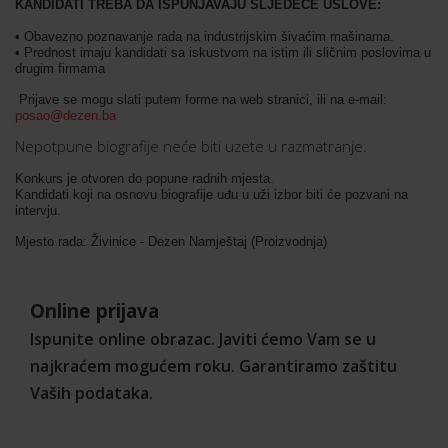
KANDIDATI TREBA DA ISPUNJAVAJU SLJEDEĆE USLOVE:
• Obavezno poznavanje rada na industrijskim šivaćim mašinama.
• Prednost imaju kandidati sa iskustvom na istim ili sličnim poslovima u
drugim firmama
Prijave se mogu slati putem forme na web stranici, ili na e-mail:
posao@dezen.ba
Nepotpune biografije neće biti uzete u razmatranje.
Konkurs je otvoren do popune radnih mjesta.
Kandidati koji na osnovu biografije uđu u uži izbor biti će pozvani na
intervju.
Mjesto rada: Živinice - Dezen Namještaj (Proizvodnja)
Online prijava
Ispunite online obrazac. Javiti ćemo Vam se u
najkraćem mogućem roku. Garantiramo zaštitu
Vaših podataka.