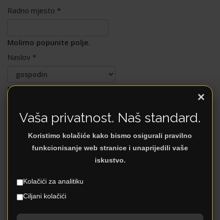
Radno mjesto
*
Molimo popunite polje.
Naslov
*
Molimo
×
popunite polje.
Vaša privatnost. Naš standard.
Ime
*
Koristimo kolačiće kako bismo osigurali pravilno
Molimo
funkcionisanje web stranice i unaprijedili vaše
popunite polje.
iskustvo.
Prezime
*
Kolačići za analitiku
Ciljani kolačići
Molimo
popunite polje.