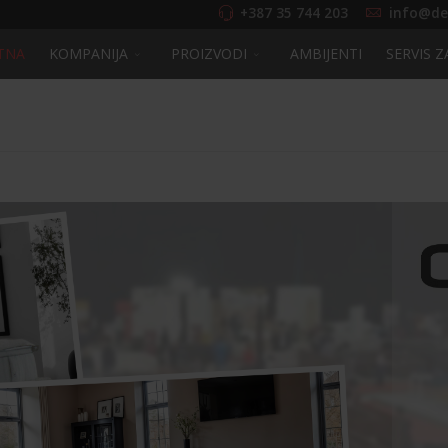
+387 35 744 203
info@de
TNA
KOMPANIJA
PROIZVODI
AMBIJENTI
SERVIS Z
EARCH