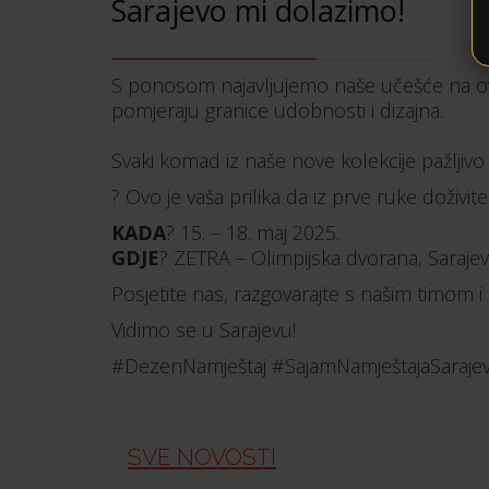
Sarajevo mi dolazimo!
S ponosom najavljujemo naše učešće na ov
pomjeraju granice udobnosti i dizajna.
Svaki komad iz naše nove kolekcije pažljivo 
? Ovo je vaša prilika da iz prve ruke doživit
KADA
? 15. – 18. maj 2025.
GDJE
? ZETRA – Olimpijska dvorana, Saraje
Posjetite nas, razgovarajte s našim timom i 
Vidimo se u Sarajevu!
#DezenNamještaj #SajamNamještajaSarajev
SVE NOVOSTI