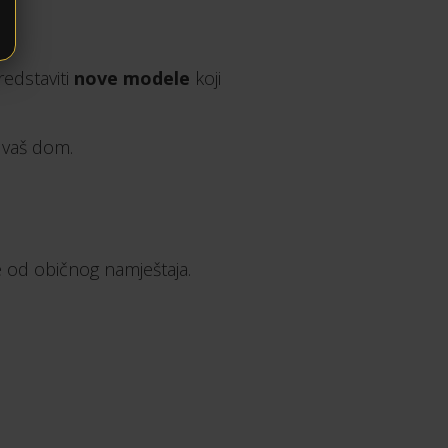
edstaviti
nove modele
koji
u vaš dom.
še od običnog namještaja.