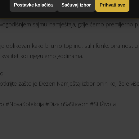
Postavke kolačića
Sačuvaj izbor
Prihvati sve
ogodišnjem sajmu namještaja, gdje ćemo premijerno pr
je oblikovan kako bi unio toplinu, stil i funkcionalnost 
e kvalitet koji njegujemo godinama.
vo
otkrijte zašto je Dezen Namještaj izbor onih koji žele vi
o #NovaKolekcija #DizajnSaStavom #StilŽivota