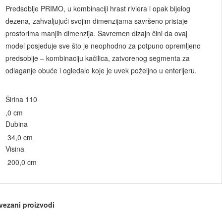
Predsoblje PRIMO, u kombinaciji hrast riviera i opak bijelog
dezena, zahvaljujući svojim dimenzijama savršeno pristaje
prostorima manjih dimenzija. Savremen dizajn čini da ovaj
model posjeduje sve što je neophodno za potpuno opremljeno
predsoblje – kombinaciju kačilica, zatvorenog segmenta za
odlaganje obuće i ogledalo koje je uvek poželjno u enterijeru.
Širina 110
,0 cm
Dubina
34,0 cm
Visina
200,0 cm
vezani proizvodi