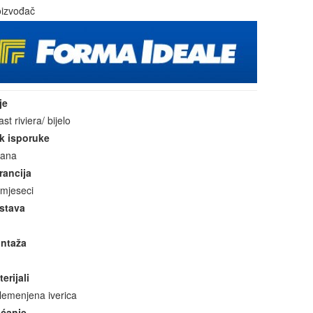
oizvođač
je
st riviera/ bijelo
k isporuke
dana
rancija
 mjeseci
stava
ntaža
erijali
lemenjena iverica
aćanje