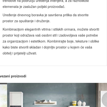
trendove na području uređenja interijera, a za raznolikost
elemenata je zaslužan poljski proizvođač.
Uređenje dnevnog boravka je savršena prilika da stvorite
prostor za opuštanje i druženje.
Kombinacijom elegantnih vitrina i stilskih ormara, možete stvoriti
prostor koji odražava vaš osobni stil i zadovoljava vaše potrebe
za organizacijom i estetikom. Kombinirajte boje, teksture i oblike
kako biste stvorili skladan i dojmljiv prostor u kojem će vaša
obitelj i prijatelji uživati.
vezani proizvodi