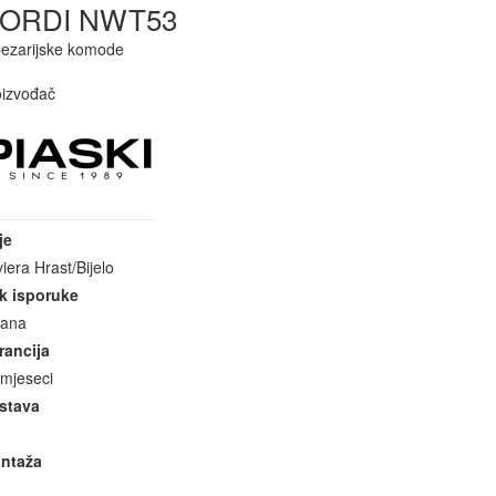
ORDI NWT53
pezarijske komode
oizvođač
je
viera Hrast/Bijelo
k isporuke
dana
rancija
 mjeseci
stava
ntaža