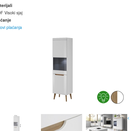
erijali
 Visoki sjaj
aćanje
ovi plaćanja
<