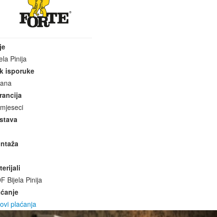
je
ela Pinija
k isporuke
dana
rancija
 mjeseci
stava
ntaža
erijali
 Bijela Pinija
aćanje
ovi plaćanja