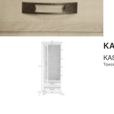
KA
KA
Trpez