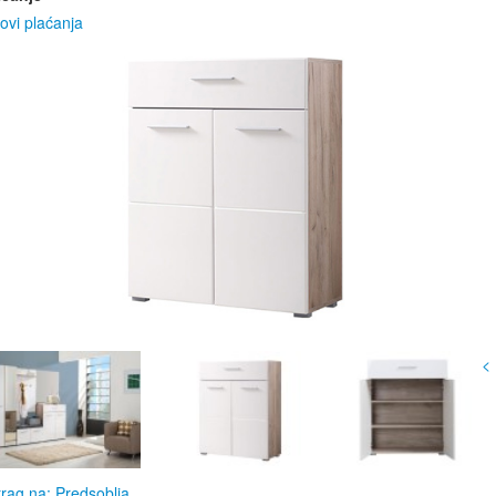
ovi plaćanja
<
rag na: Predsoblja