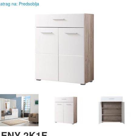
atrag na: Predsoblja
ENY 2K1F