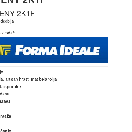
ENY 2K1F
edsoblja
oizvođač
je
la, artisan hrast, mat bela folija
k isporuke
 dana
stava
ntaža
aćanje