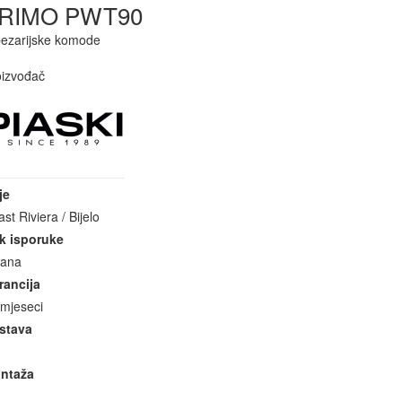
RIMO PWT90
pezarijske komode
oizvođač
je
ast Riviera / Bijelo
k isporuke
dana
rancija
 mjeseci
stava
ntaža