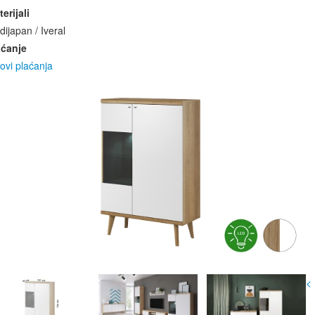
erijali
ijapan / Iveral
aćanje
ovi plaćanja
<