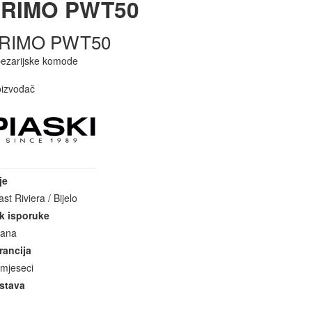
RIMO PWT50
RIMO PWT50
pezarijske komode
oizvođač
je
ast Riviera / Bijelo
k isporuke
dana
rancija
 mjeseci
stava