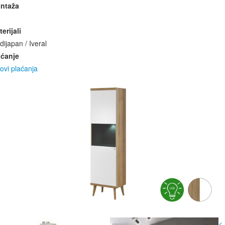
ntaža
erijali
ijapan / Iveral
aćanje
ovi plaćanja
<