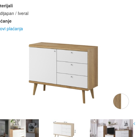
erijali
ijapan / Iveral
aćanje
ovi plaćanja
<