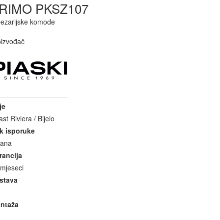
RIMO PKSZ107
pezarijske komode
oizvođač
je
ast Riviera / Bijelo
k isporuke
dana
rancija
 mjeseci
stava
ntaža