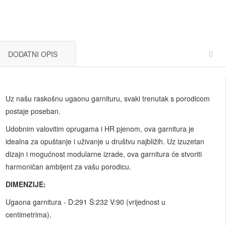
DODATNI OPIS
Uz našu raskošnu ugaonu garnituru, svaki trenutak s porodicom
postaje poseban.
Udobnim valovitim oprugama i HR pjenom, ova garnitura je
idealna za opuštanje i uživanje u društvu najbližih. Uz izuzetan
dizajn i mogućnost modularne izrade, ova garnitura će stvoriti
harmoničan ambijent za vašu porodicu.
DIMENZIJE:
Ugaona garnitura - D:291 Š:232 V:90 (vrijednost u
centimetrima).