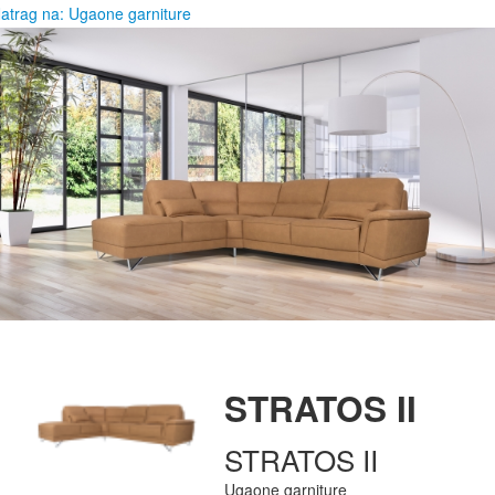
atrag na: Ugaone garniture
STRATOS II
STRATOS II
Ugaone garniture