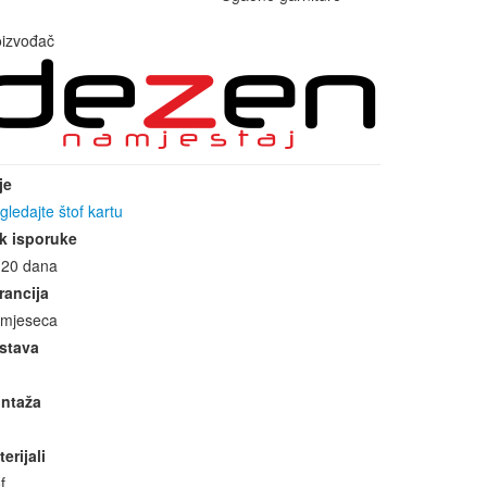
oizvođač
je
gledajte štof kartu
k isporuke
-20 dana
rancija
 mjeseca
stava
ntaža
erijali
f