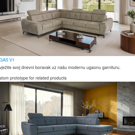
GAS V1
ježite svoj dnevni boravak uz našu modernu ugaonu garnituru.
tom prototype for related products