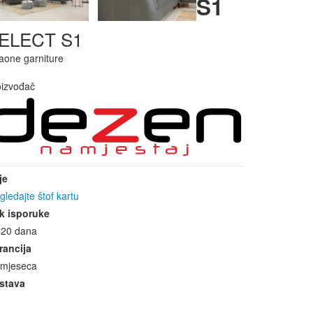
S1
ELECT S1
aone garniture
oizvođač
je
gledajte štof kartu
k isporuke
-20 dana
rancija
 mjeseca
stava