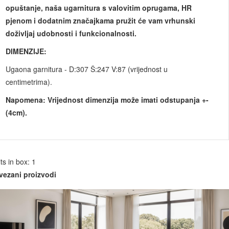
opuštanje, naša ugarnitura s valovitim oprugama, HR
pjenom i dodatnim značajkama pružit će vam vrhunski
doživljaj udobnosti i funkcionalnosti.
DIMENZIJE:
Ugaona garnitura - D:307 Š:247 V:87 (vrijednost u
centimetrima).
Napomena: Vrijednost dimenzija može imati odstupanja +-
(4cm).
ts in box: 1
vezani proizvodi