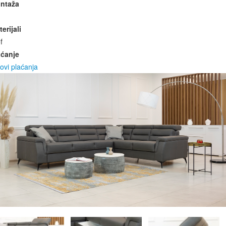
ntaža
erijali
f
aćanje
ovi plaćanja