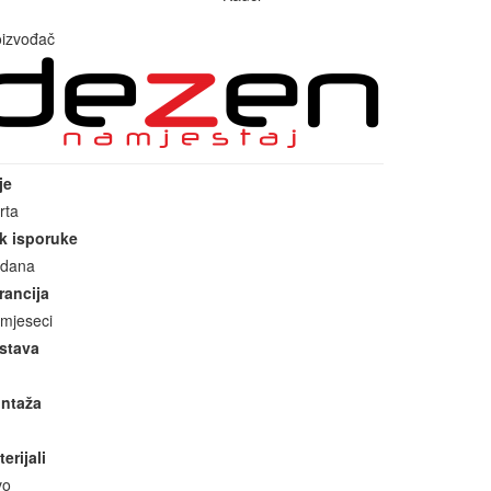
oizvođač
je
rta
k isporuke
 dana
rancija
 mjeseci
stava
ntaža
erijali
vo