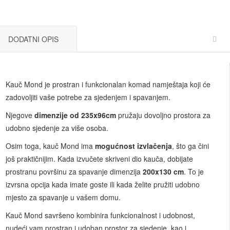
DODATNI OPIS
Kauč Mond je prostran i funkcionalan komad namještaja koji će
zadovoljiti vaše potrebe za sjedenjem i spavanjem.
Njegove
dimenzije od 235x96cm
pružaju dovoljno prostora za
udobno sjedenje za više osoba.
Osim toga, kauč Mond ima
mogućnost izvlačenja
, što ga čini
još praktičnijim. Kada izvučete skriveni dio kauča, dobijate
prostranu površinu za spavanje dimenzija
200x130 cm
. To je
izvrsna opcija kada imate goste ili kada želite pružiti udobno
mjesto za spavanje u vašem domu.
Kauč Mond savršeno kombinira funkcionalnost i udobnost,
nudeći vam prostran i udoban prostor za sjedenje, kao i