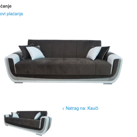
aćanje
ovi plaćanja
< Natrag na: Kauči