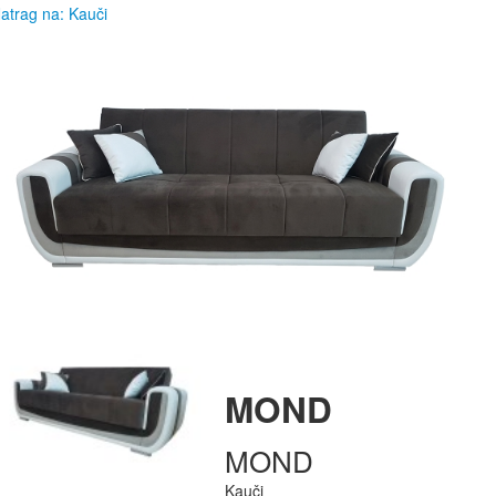
atrag na: Kauči
MOND
MOND
Kauči