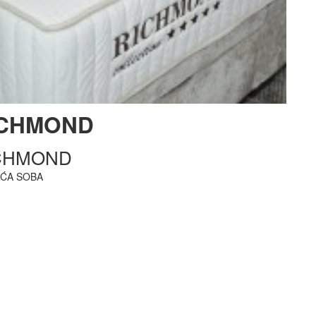
ICHMOND
CHMOND
AĆA SOBA