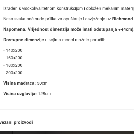
Izrađen s visokokvalitetnom konstrukcijom i obložen mekanim materi
Neka svaka noć bude prilika za opuštanje i osvježenje uz
Richmond k
Napomena: Vrijednost dimenzija može imati odstupanja +-(4cm)
Dostupne dimenzije
u kojima model možete poručiti:
- 140x200
- 160x200
- 180x200
- 200x200
Visina madraca:
30cm
Visina uzglavlja:
128cm
vezani proizvodi