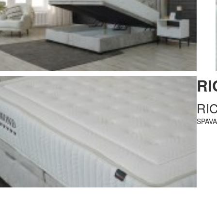
R
RI
SPAV