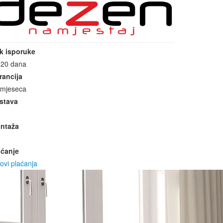
k isporuke
-20 dana
rancija
 mjeseca
stava
ntaža
aćanje
ovi plaćanja