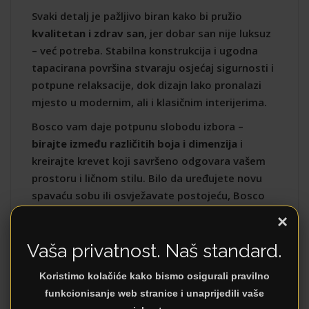
Svaki detalj je pažljivo biran kako bi pružio
kvalitetan i zdrav san
, jer dobar san nije luksuz
– već potreba. Stabilna konstrukcija i ugodna
tapacirana površina stvaraju osjećaj sigurnosti i
potpune relaksacije, dok dizajn lako pronalazi
mjesto u modernim, ali i klasičnim interijerima.
Bosco vam daje potpunu slobodu izbora –
birajte između različitih boja i dimenzija
i
kreirajte krevet koji savršeno odgovara vašem
prostoru i ličnom stilu. Bilo da uređujete novu
spavaću sobu ili osvježavate postojeću, Bosco
se prilagođava vašim željama.
×
?
Model dostupan odmah
i možete ga
Vaša privatnost. Naš standard.
pogledati i isprobati u
prodajnom salonu Dezen
Namještaj
.
Koristimo kolačiće kako bismo osigurali pravilno
funkcionisanje web stranice i unaprijedili vaše