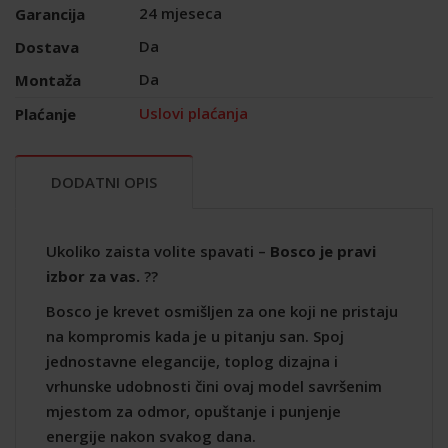
24 mjeseca
Garancija
Da
Dostava
Da
Montaža
Uslovi plaćanja
Plaćanje
DODATNI OPIS
Ukoliko zaista volite spavati –
Bosco je pravi
izbor za vas.
??
Bosco je krevet osmišljen za one koji ne pristaju
na kompromis kada je u pitanju san. Spoj
jednostavne elegancije, toplog dizajna i
vrhunske udobnosti čini ovaj model savršenim
mjestom za odmor, opuštanje i punjenje
energije nakon svakog dana.