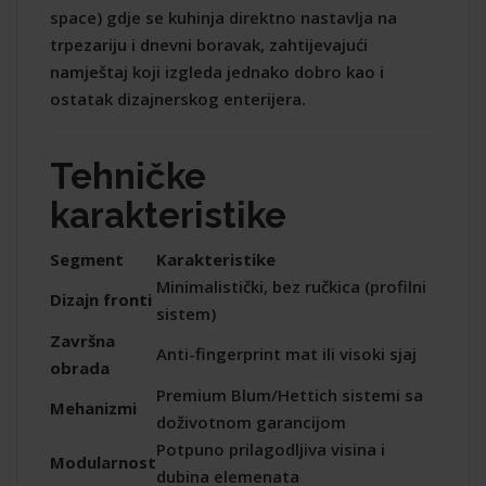
space) gdje se kuhinja direktno nastavlja na
trpezariju i dnevni boravak, zahtijevajući
namještaj koji izgleda jednako dobro kao i
ostatak dizajnerskog enterijera.
Tehničke
karakteristike
Segment
Karakteristike
Minimalistički, bez ručkica (profilni
Dizajn fronti
sistem)
Završna
Anti-fingerprint mat ili visoki sjaj
obrada
Premium Blum/Hettich sistemi sa
Mehanizmi
doživotnom garancijom
Potpuno prilagodljiva visina i
Modularnost
dubina elemenata