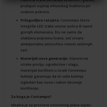
pružajući osjećaj vrhunskog kvaliteta pri
svakom pokretu.
Prilagodljiva rasvjeta:
Contempo često
integriše LED trake unutar polica ili ispod
gornjih elemenata, što ne samo da
olakšava pripremu hrane, već stvara
ambijentalnu atmosferu tokom večernjih
sati.
Materijali nove generacije:
Otporni na
otiske prstiju, ogrebotine i vlagu,
materijali korišteni u izradi Contempo
kuhinje garantuju da će vaša kuhinja
izgledati kao nova i nakon decenije
korištenja.
Za koga je Contempo?
Idealna je za prostore otvorenog plana (open-