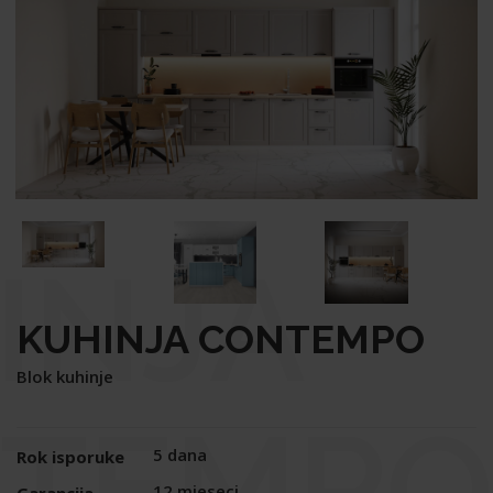
INJA
KUHINJA CONTEMPO
Blok kuhinje
TEMPO
5 dana
Rok isporuke
12 mjeseci
Garancija