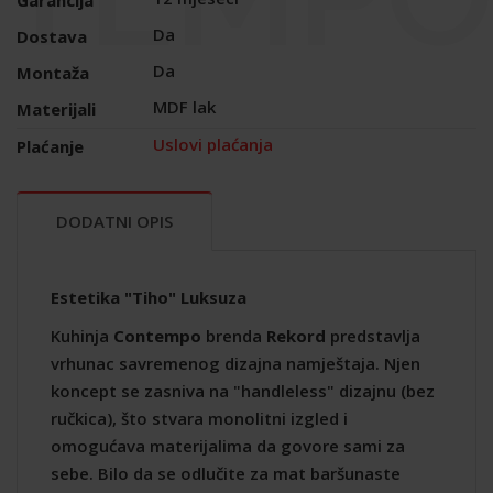
Da
Dostava
Da
Montaža
MDF lak
Materijali
Uslovi plaćanja
Plaćanje
DODATNI OPIS
Estetika "Tiho" Luksuza
Kuhinja
Contempo
brenda
Rekord
predstavlja
vrhunac savremenog dizajna namještaja. Njen
koncept se zasniva na "handleless" dizajnu (bez
ručkica), što stvara monolitni izgled i
omogućava materijalima da govore sami za
sebe. Bilo da se odlučite za mat baršunaste