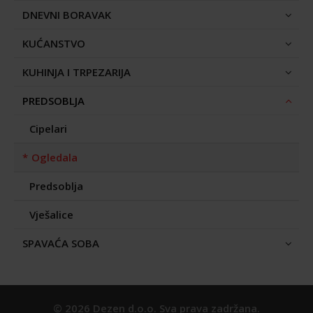
DNEVNI BORAVAK
KUĆANSTVO
KUHINJA I TRPEZARIJA
PREDSOBLJA
Cipelari
Ogledala
Predsoblja
Vješalice
SPAVAĆA SOBA
© 2026 Dezen d.o.o. Sva prava zadržana.