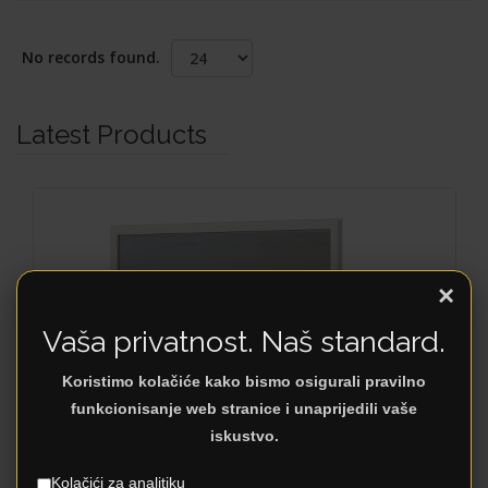
No records found.
Latest Products
×
Vaša privatnost. Naš standard.
Koristimo kolačiće kako bismo osigurali pravilno
funkcionisanje web stranice i unaprijedili vaše
iskustvo.
EVERGREEN OG
Kolačići za analitiku