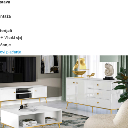
stava
ntaža
erijali
 Visoki sjaj
aćanje
ovi plaćanja