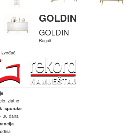
GOLDIN
GOLDIN
Regali
oizvođač
je
jelo, zlatno
k isporuke
 - 30 dana
rancija
godina