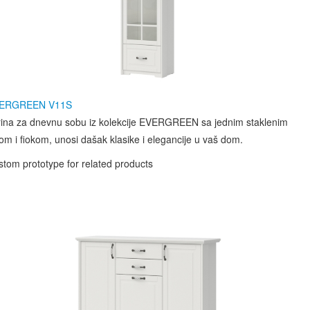
ERGREEN V11S
trina za dnevnu sobu iz kolekcije EVERGREEN sa jednim staklenim
lom i fiokom, unosi dašak klasike i elegancije u vaš dom.
tom prototype for related products