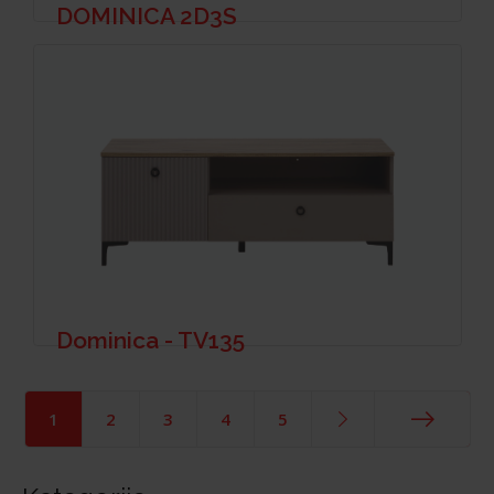
DOMINICA 2D3S
Dominica - TV135
1
2
3
4
5
End