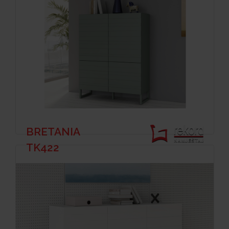
BRETANIA
TK422