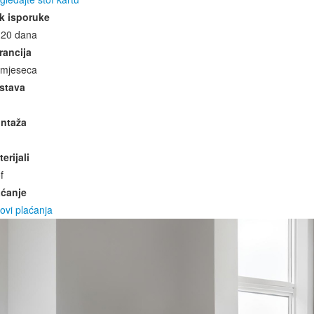
k isporuke
-20 dana
rancija
 mjeseca
stava
ntaža
erijali
f
aćanje
ovi plaćanja