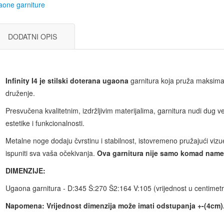
one garniture
DODATNI OPIS
Infinity I4 je stilski doterana ugaona
garnitura koja pruža maksimal
druženje.
Presvučena kvalitetnim, izdržljivim materijalima, garnitura nudi dug ve
estetike i funkcionalnosti.
Metalne noge dodaju čvrstinu i stabilnost, istovremeno pružajući vizuel
ispuniti sva vaša očekivanja.
Ova garnitura nije samo komad namešt
DIMENZIJE:
Ugaona garnitura - D:345 Š:270 Š2:164 V:105 (vrijednost u centimet
Napomena: Vrijednost dimenzija može imati odstupanja +-(4cm)