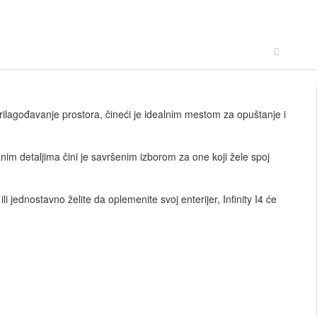
lagođavanje prostora, čineći je idealnim mestom za opuštanje i
vanim detaljima čini je savršenim izborom za one koji žele spoj
i jednostavno želite da oplemenite svoj enterijer, Infinity I4 će