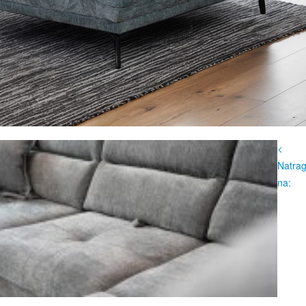
<
Natra
na: