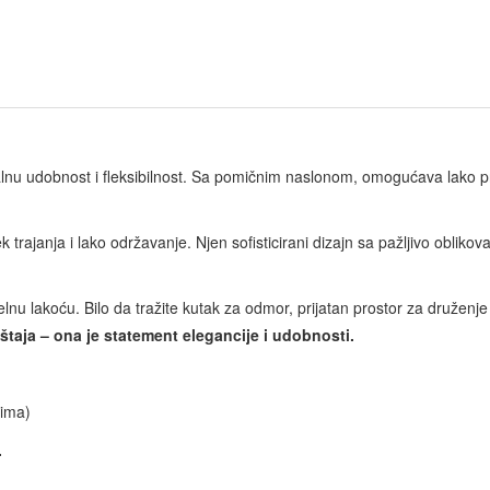
nu udobnost i fleksibilnost. Sa pomičnim naslonom, omogućava lako pri
k trajanja i lako održavanje. Njen sofisticirani dizajn sa pažljivo obliko
nu lakoću. Bilo da tražite kutak za odmor, prijatan prostor za druženje il
aja – ona je statement elegancije i udobnosti.
rima)
.