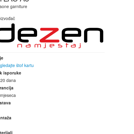
aone garniture
oizvođač
je
gledajte štof kartu
k isporuke
-20 dana
rancija
 mjeseca
stava
ntaža
erijali