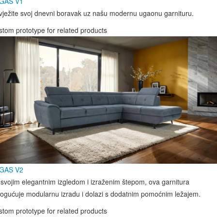
GAS V1
ježite svoj dnevni boravak uz našu modernu ugaonu garnituru.
tom prototype for related products
GAS V2
svojim elegantnim izgledom i izraženim štepom, ova garnitura
ogućuje modularnu izradu i dolazi s dodatnim pomoćnim ležajem.
tom prototype for related products