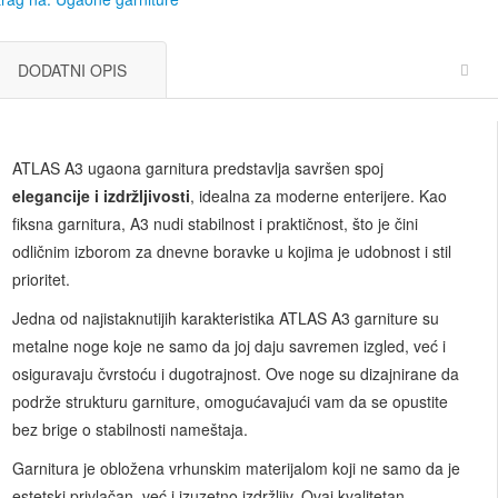
DODATNI OPIS
ATLAS A3 ugaona garnitura predstavlja savršen spoj
elegancije i izdržljivosti
, idealna za moderne enterijere. Kao
fiksna garnitura, A3 nudi stabilnost i praktičnost, što je čini
odličnim izborom za dnevne boravke u kojima je udobnost i stil
prioritet.
Jedna od najistaknutijih karakteristika ATLAS A3 garniture su
metalne noge koje ne samo da joj daju savremen izgled, već i
osiguravaju čvrstoću i dugotrajnost. Ove noge su dizajnirane da
podrže strukturu garniture, omogućavajući vam da se opustite
bez brige o stabilnosti nameštaja.
Garnitura je obložena vrhunskim materijalom koji ne samo da je
estetski privlačan, već i izuzetno izdržljiv. Ovaj kvalitetan