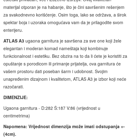
materijal otporan je na habanje, što je čini savršenim rešenjem
za svakodnevno korišćenje. Osim toga, lako se održava, a širok
spektar boja i uzoraka omogućava vam da je prilagodite svom
enterijeru.
ATLAS A3
ugaona garnitura je savršena za sve one koji žele
elegantan i moderan komad nameštaja koji kombinuje
funkcionalnost i estetiku. Bez obzira na to da li ćete je koristiti za
opuštanje s porodicom ili primanje prijatelja, ova garnitura će
vašem prostoru dati poseban šarm i udobnost. Svojim
unapređenim dizajnom i kvalitetom, ATLAS A3 je izbor koji neće
razočarati.
DIMENZIJE:
Ugaona garnitura - D:282 Š:187 V:86 (vrijednost u
centimetrima)
Napomena: Vrijednost dimenzija može imati odstupanja +-
(4cm).