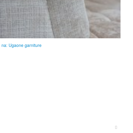
 na: Ugaone garniture