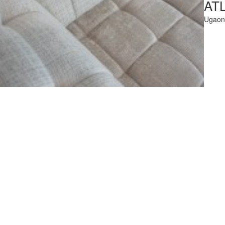
AT
Ugaone