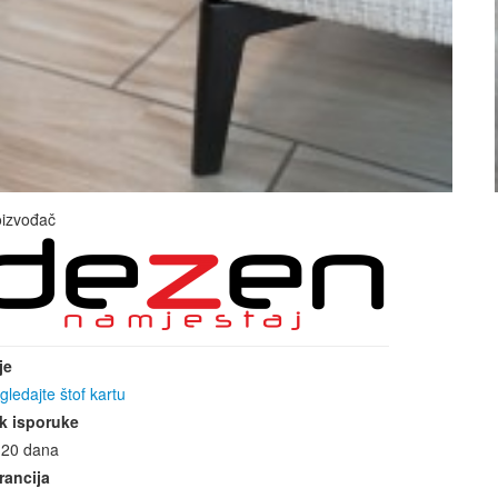
oizvođač
je
gledajte štof kartu
k isporuke
-20 dana
rancija