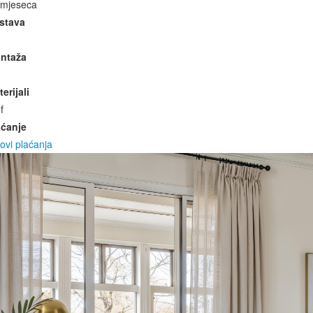
 mjeseca
stava
ntaža
erijali
f
aćanje
ovi plaćanja