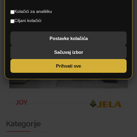
KIKI 1
Kolačići za analitiku
Ciljani kolačići
Postavke kolačića
Sačuvaj izbor
Prihvati sve
JOY
Kategorije