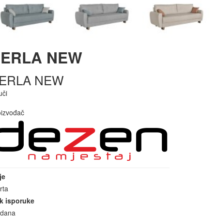
PERLA NEW
ERLA NEW
uči
oizvođač
je
rta
k isporuke
 dana