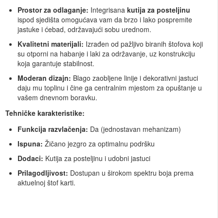
Prostor za odlaganje:
Integrisana
kutija za posteljinu
ispod sjedišta omogućava vam da brzo i lako pospremite
jastuke i ćebad, održavajući sobu urednom.
Kvalitetni materijali:
Izrađen od pažljivo biranih štofova koji
su otporni na habanje i laki za održavanje, uz konstrukciju
koja garantuje stabilnost.
Moderan dizajn:
Blago zaobljene linije i dekorativni jastuci
daju mu toplinu i čine ga centralnim mjestom za opuštanje u
vašem dnevnom boravku.
Tehničke karakteristike:
Funkcija razvlačenja:
Da (jednostavan mehanizam)
Ispuna:
Žičano jezgro za optimalnu podršku
Dodaci:
Kutija za posteljinu i udobni jastuci
Prilagodljivost:
Dostupan u širokom spektru boja prema
aktuelnoj štof karti.