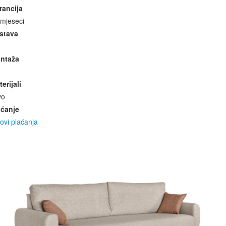
rancija
 mjeseci
stava
ntaža
erijali
vo
aćanje
ovi plaćanja