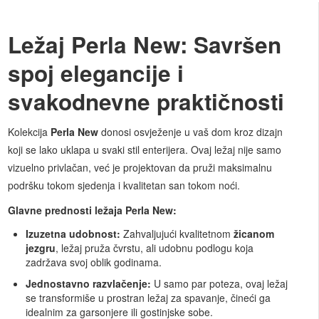
Ležaj Perla New: Savršen
spoj elegancije i
svakodnevne praktičnosti
Kolekcija
Perla New
donosi osvježenje u vaš dom kroz dizajn
koji se lako uklapa u svaki stil enterijera. Ovaj ležaj nije samo
vizuelno privlačan, već je projektovan da pruži maksimalnu
podršku tokom sjedenja i kvalitetan san tokom noći.
Glavne prednosti ležaja Perla New:
Izuzetna udobnost:
Zahvaljujući kvalitetnom
žicanom
jezgru
, ležaj pruža čvrstu, ali udobnu podlogu koja
zadržava svoj oblik godinama.
Jednostavno razvlačenje:
U samo par poteza, ovaj ležaj
se transformiše u prostran ležaj za spavanje, čineći ga
idealnim za garsonjere ili gostinjske sobe.