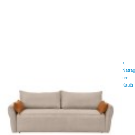
<
Natra
na:
Kauči