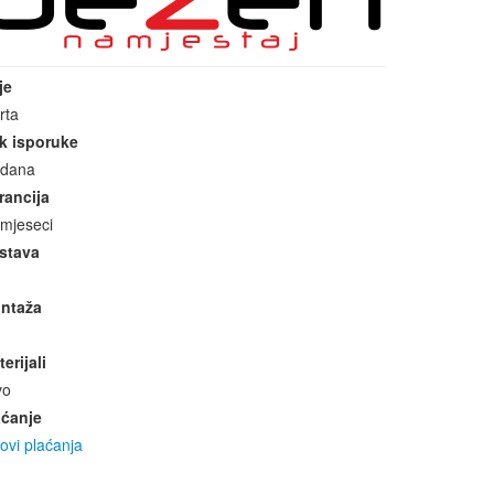
je
rta
k isporuke
 dana
rancija
 mjeseci
stava
ntaža
erijali
vo
aćanje
ovi plaćanja