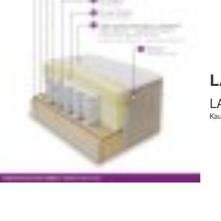
L
L
Kau